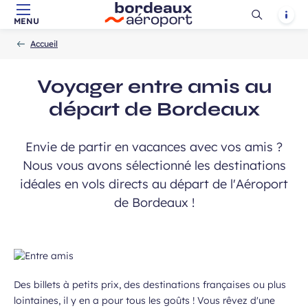
ciales…
Ouvrir
Notif
MENU
Aller au contenu principal
Aller à la navigation
Aller à la
Accueil
la
-
-
recherche
Accueil
recherch
atoires
Voyager entre amis au
départ de Bordeaux
Champ
Prénom
requis
Envie de partir en vacances avec vos amis ?
Nous vous avons sélectionné les destinations
idéales en vols directs au départ de l'Aéroport
de Bordeaux !
Des billets à petits prix, des destinations françaises ou plus
ans, et j’accepte que mes données
 de communication dans le cadre de
lointaines, il y en a pour tous les goûts ! Vous rêvez d'une