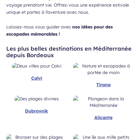
voyage prendront vie. Offrez-vous une expérience estivale
unique et partez à l’aventure avec nous.
atoires
Laissez-nous vous guider avec
nos idées pour des
escapades mémorables !
Champ
Prénom
Les plus belles destinations en Méditerranée
requis
depuis Bordeaux
Calvi
Tirana
Dubrovnik
Alicante
ans, et j’accepte que mes données
 de communication dans le cadre de
Champ
 de l’Aéroport de Bordeaux.
requis