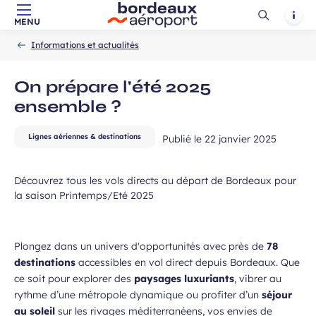
Ouvrir
Notif
MENU
Aller au contenu principal
Aller à la navigation
Aller à la
Accueil
la
-
-
recherche
Informations et actualités
recherch
On prépare l'été 2025
ensemble ?
Lignes aériennes & destinations
Publié le
22 janvier 2025
Découvrez tous les vols directs au départ de Bordeaux pour
la saison Printemps/Eté 2025
à la newsletter
Plongez dans un univers d'opportunités avec près de
78
destinations
accessibles en vol direct depuis Bordeaux. Que
ce soit pour explorer des
paysages luxuriants
, vibrer au
ns, idées voyages, offres
rythme d’une métropole dynamique ou profiter d’un
séjour
ciales…
au soleil
sur les rivages méditerranéens, vos envies de