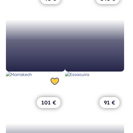
Marrakech
Essaouira
avec easyJet
avec easyJet
Jeu 12 nov -
Mar 15 déc -
101 €
91 €
Jeu 19 nov
Mar 22 déc