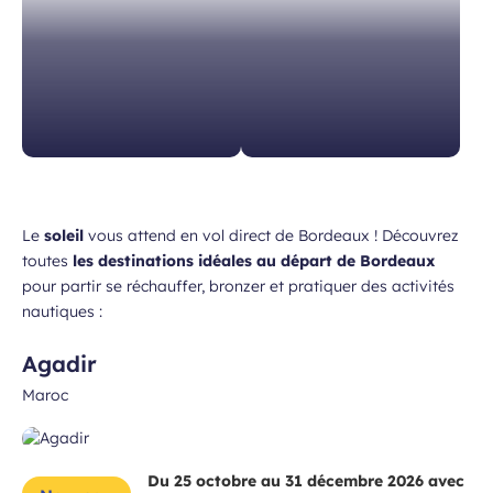
à la newsletter
ns, idées voyages, offres
ciales…
Le
soleil
vous attend en vol direct de Bordeaux ! Découvrez
toutes
les destinations idéales au départ de Bordeaux
atoires
pour partir se réchauffer, bronzer et pratiquer des activités
nautiques :
Agadir
Champ
Prénom
Maroc
requis
Du 25 octobre au 31 décembre 2026 avec