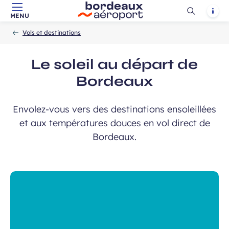
Ouvrir
Notif
MENU
Aller au contenu principal
Aller à la navigation
Aller à la
Accueil
la
-
-
recherche
Vols et destinations
recherch
Le soleil au départ de
Bordeaux
Envolez-vous vers des destinations ensoleillées
et aux températures douces en vol direct de
Bordeaux.