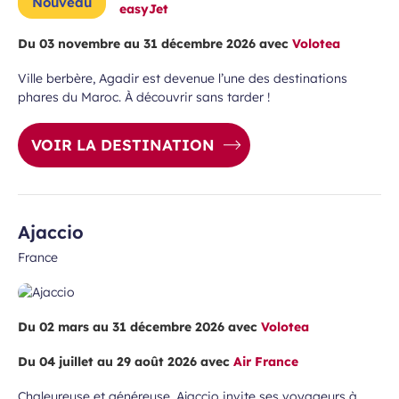
Nouveau
easyJet
Du 03 novembre au 31 décembre 2026 avec
Volotea
Ville berbère, Agadir est devenue l’une des destinations
phares du Maroc. À découvrir sans tarder !
ans, et j’accepte que mes données
VOIR LA DESTINATION
 de communication dans le cadre de
Champ
 de l’Aéroport de Bordeaux.
requis
Ajaccio
France
Du 02 mars au 31 décembre 2026 avec
Volotea
 à la newsletter
Du 04 juillet au 29 août 2026 avec
Air France
Chaleureuse et généreuse, Ajaccio invite ses voyageurs à