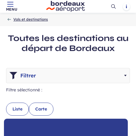
Ouvrir
Notif
MENU
Aller au contenu principal
Aller à la navigation
Aller à la
Accueil
la
-
-
recherche
Vols et destinations
recherch
Toutes les destinations au
départ de Bordeaux
Filtrer
Filtre sélectionné :
Liste
Carte