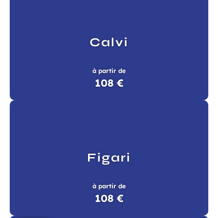
ciales…
atoires
Calvi
à partir de
Champ
Prénom
108 €
requis
Figari
à partir de
108 €
ans, et j’accepte que mes données
 de communication dans le cadre de