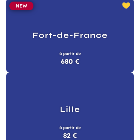
Champ
 de l’Aéroport de Bordeaux.
NEW
requis
Fort-de-France
à partir de
680 €
 à la newsletter
Lille
à partir de
82 €