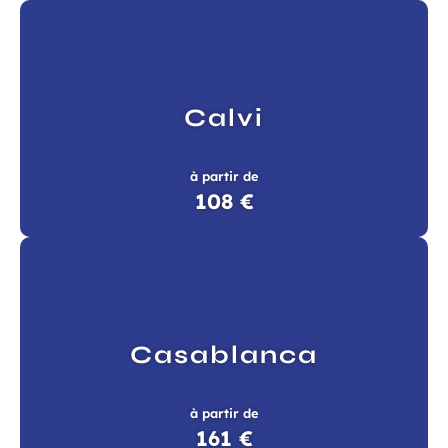
à la newsletter
ns, idées voyages, offres
ciales…
Calvi
atoires
à partir de
108 €
Champ
Prénom
requis
Casablanca
à partir de
161 €