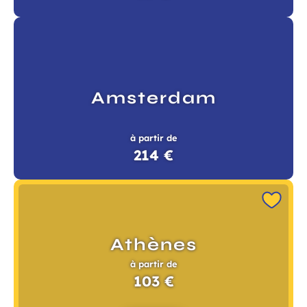
Amsterdam
à partir de
214 €
Athènes
à partir de
103 €