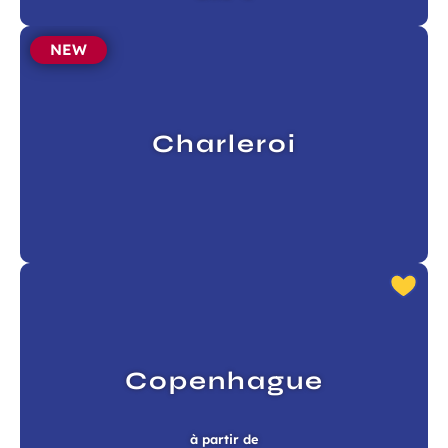
NEW
ans, et j’accepte que mes données
 de communication dans le cadre de
Champ
 de l’Aéroport de Bordeaux.
requis
Charleroi
 à la newsletter
Copenhague
à partir de