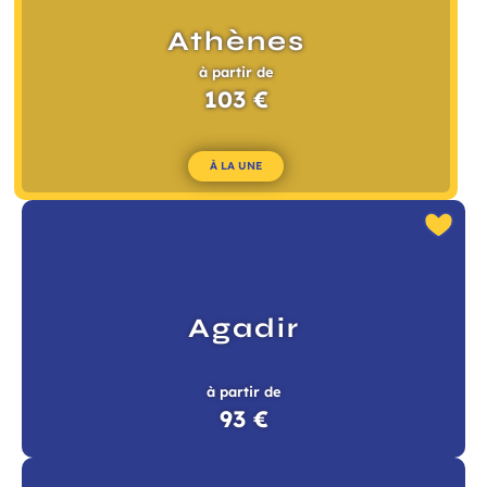
Athènes
à partir de
103 €
À LA UNE
Agadir
à partir de
93 €