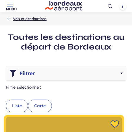
Ouvrir
Notif
MENU
Aller au contenu principal
Aller à la navigation
Aller à la
Accueil
la
-
-
recherche
Vols et destinations
recherch
Toutes les destinations au
départ de Bordeaux
Filtrer
Filtre sélectionné :
Liste
Carte